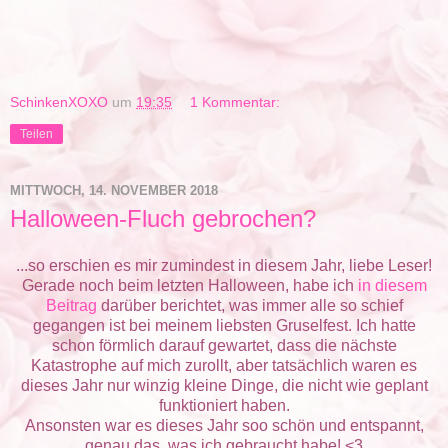
SchinkenXOXO
um
19:35
1 Kommentar:
Teilen
MITTWOCH, 14. NOVEMBER 2018
Halloween-Fluch gebrochen?
...so erschien es mir zumindest in diesem Jahr, liebe Leser!
Gerade noch beim letzten Halloween, habe ich
in diesem
Beitrag
darüber berichtet, was immer alle so schief
gegangen ist bei meinem liebsten Gruselfest. Ich hatte
schon förmlich darauf gewartet, dass die nächste
Katastrophe auf mich zurollt, aber tatsächlich waren es
dieses Jahr nur winzig kleine Dinge, die nicht wie geplant
funktioniert haben.
Ansonsten war es dieses Jahr soo schön und entspannt,
genau das, was ich gebraucht habe! <3