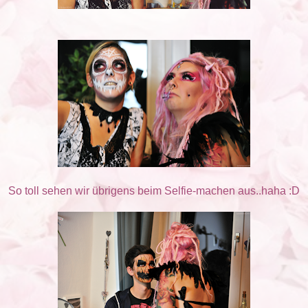
So toll sehen wir übrigens beim Selfie-machen aus..haha :D