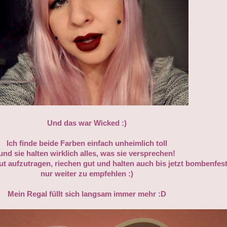
Und das war Wicked :)
Ich finde beide Farben einfach unheimlich toll
und sie halten wirklich alles, was sie versprechen!
gut aufzutragen, riechen gut und halten auch bis jetzt bombenfes
nur weiter zu empfehlen :)
Mein Regal füllt sich langsam immer mehr :D