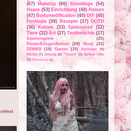
(67)
MakeUp
(66)
Shootings
(54)
Haare
(53)
Einrichtung
(48)
Reisen
(47)
Bodymodification
(40)
DIY
(40)
Festivals
(39)
Rezepte
(37)
OOTD
(36)
Katzen
(33)
Sponsored
(32)
Tiere
(32)
Art
(27)
Testberichte
(27)
Gewinnspiele
(25)
Kinder&Jugendarbeit
(24)
Shop
(22)
DDMES
(16)
Garten
(10)
Nostalgie
(9)
Henna
(7)
Zeitung
(6)
"Fanart"
(5)
Before I Die
(5)
Fernsehen
(4)
schfest