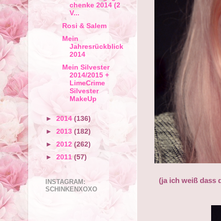
chenke 2014 (2
V...
Rosi & Salem
Mein
Jahresrückblick
2014
Mein Silvester
2014/2015 +
LimeCrime
Silvester
MakeUp
►
2014
(136)
►
2013
(182)
►
2012
(262)
►
2011
(57)
(ja ich weiß dass 
INSTAGRAM:
SCHINKENXOXO