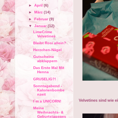
►
April
(6)
►
März
(14)
►
Februar
(9)
▼
Januar
(12)
LimeCrime
Velvetines
Bleibt Rosi allein?
Herzchen-Nägel
Gutscheine
abklappern
Das Erste Mal Mit
Henna
GRUSELIG?!
Sonntagabend -
Kalorienbombe
nzeit
Velvetines sind wie e
I´m a UNICORN!
Meine
Weihnachts- &
Geburtstagsges