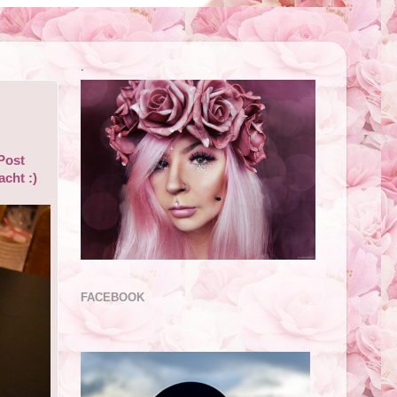
.
Post
cht :)
FACEBOOK