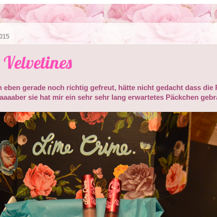
015
Velvetines
 eben gerade noch richtig gefreut, hätte nicht gedacht dass die 
aaaber sie hat mir ein sehr sehr lang erwartetes Päckchen gebra