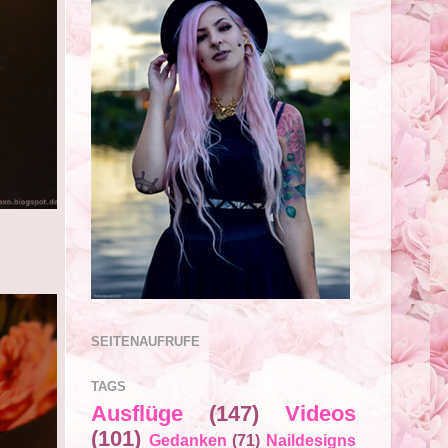
SEITENAUFRUFE
TAGS
Ausflüge
(147)
Videos
(101)
Gedanken
(71)
Naildesigns