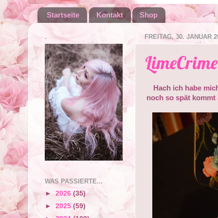
Startseite
Kontakt
Shop
.
FREITAG, 30. JANUAR 2
LimeCrime 
Hach ich habe mich
noch so spät kommt a
WAS PASSIERTE...
►
2026
(35)
►
2025
(59)