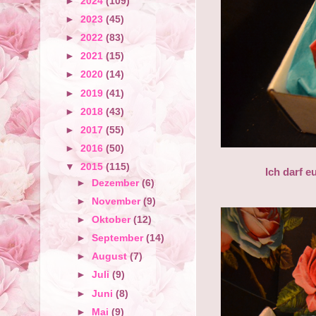
►
2024
(109)
►
2023
(45)
►
2022
(83)
►
2021
(15)
►
2020
(14)
►
2019
(41)
►
2018
(43)
►
2017
(55)
►
2016
(50)
▼
2015
(115)
Ich darf e
►
Dezember
(6)
►
November
(9)
►
Oktober
(12)
►
September
(14)
►
August
(7)
►
Juli
(9)
►
Juni
(8)
►
Mai
(9)