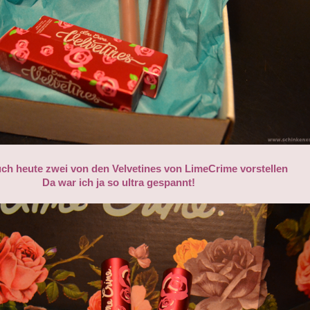
uch heute zwei von den Velvetines von LimeCrime vorstellen
Da war ich ja so ultra gespannt!